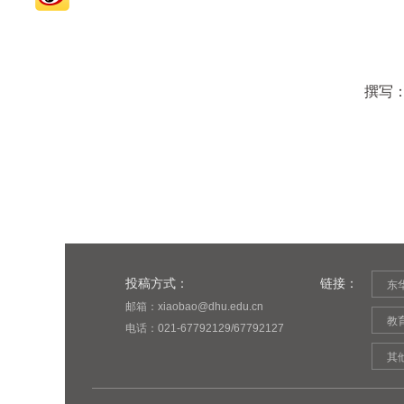
撰写
投稿方式：
链接：
东
邮箱：xiaobao@dhu.edu.cn
教
电话：021-67792129/67792127
其