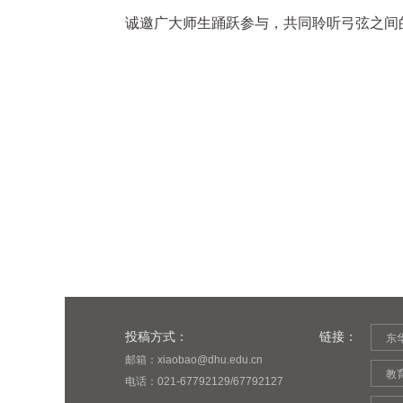
诚邀广大师生踊跃参与，共同聆听弓弦之间
投稿方式：
链接：
东
邮箱：xiaobao@dhu.edu.cn
教
电话：021-67792129/67792127