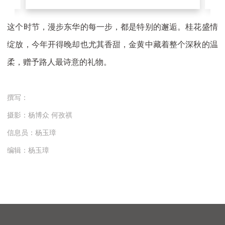
这个时节，漫步东华的每一步，都是特别的邂逅。桂花盛情
绽放，今年开得晚却也尤其香甜，金黄中藏着整个深秋的温
柔，赠予路人最诗意的礼物。
撰写：
摄影：杨博众 何孜祺
信息员：杨玉璋
编辑：杨玉璋