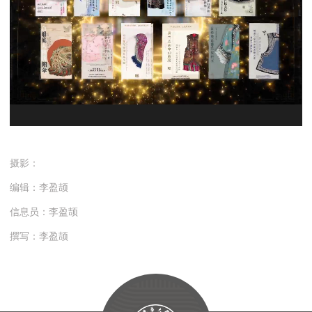
摄影：
编辑：李盈颉
信息员：李盈颉
撰写：李盈颉