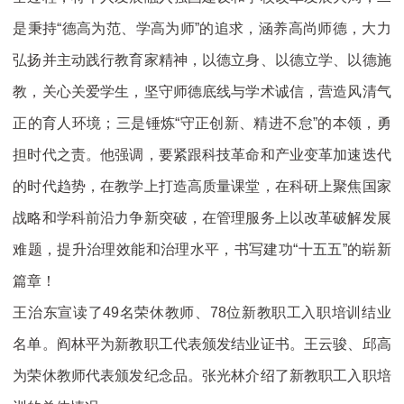
是秉持“德高为范、学高为师”的追求，涵养高尚师德，大力
弘扬并主动践行教育家精神，以德立身、以德立学、以德施
教，关心关爱学生，坚守师德底线与学术诚信，营造风清气
正的育人环境；三是锤炼“守正创新、精进不怠”的本领，勇
担时代之责。他强调，要紧跟科技革命和产业变革加速迭代
的时代趋势，在教学上打造高质量课堂，在科研上聚焦国家
战略和学科前沿力争新突破，在管理服务上以改革破解发展
难题，提升治理效能和治理水平，书写建功“十五五”的崭新
篇章！
王治东宣读了49名荣休教师、78位新教职工入职培训结业
名单。阎林平为新教职工代表颁发结业证书。王云骏、邱高
为荣休教师代表颁发纪念品。张光林介绍了新教职工入职培