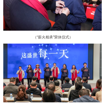
（“薪火相承”荣休仪式）