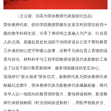
（王云骏、邱高为荣休教师代表颁发纪念品）
荣休教师代表、纺织学院教授郭建生在发言时回望在校四十
载的教学科研生涯，分享了将经纬之道融入为产业、行业育
人的点滴。基建处原处长汤跃宁动情讲述从公安干警到教育
工作者的初心坚守和暖心故事，诠释平凡岗位育人育德的温
度与担当。材料科学与工程学院教授张骐昊代表新教职工表
达了以实干践行教育家精神、服务强国建设的坚定决心。
现场举行“薪火相承”荣休仪式，新教师代表为荣休教师代表
献戴纪念围巾，荣休教师代表为新教师代表佩戴校徽，两代
东华人以一场双向的教育情怀接力，赓续师道精神。新老教
师代表联袂献唱《时光回响奋进新程》，用歌声致敬岁月、