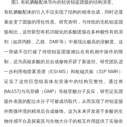
图1. 有机膦酸配体导向的轮状钼蓝团簇的结构演变。
有机膦酸配体的引入不仅实现了结构的精准合成，同时还显
著改变了团簇的理化性质。研究表明，与传统的无机钼蓝团
簇相比，这些新型有机功能化的多酸团簇在多种极性有机溶
剂（如异丙醇、乙腈、DMF等）中展现出极高的溶解度。这
一突破不仅打破了传统钼蓝团簇难以在有机相中操作的限
制，还为高核多酸的后合成修饰开辟了新途径。研究团队进
一步利用电喷雾质谱（ESI-MS）和核磁共振（31P NMR）
证实了这些巨型组装体在溶液中的结构完整性。通过将
{Mo157}与鸟苷磷（GMP）等核苷酸分子反应，研究证实团
簇外表面的配位水分子可被成功取代，从而实现了对钼蓝簇
外围微环境的精准后合成修饰。这为未来开发基于多酸的生
物传感平台及探索其与生物大分子的相互作用提供了实验依