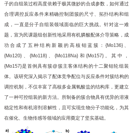
子的自组装过程高度依赖于极其微妙的合成参数，如何通过
合理调控反应条件来精确控制团簇的尺寸、拓扑结构和组
成，一直是分子自组装领域面临的巨大挑战。针对这一难
题，宣为民课题组创新性地采用有机膦酸配体介导策略，成
功合成了五种结构新颖的高核钼蓝簇：{Mo136}、
{Mo120}、{Mo118}、{Mo118Na}和{Mo157}。其中，
{Mo157}是首例具有簇@簇
主客体结构的十二聚钼轮组装
体。该研究深入揭示了配体竞争配位与反应条件对簇结构的
调控机制，不仅丰富了高核多金属氧酸盐的结构库，更建立
了一种可控组装的新方法。所制备的簇合物具有优异的溶液
稳定性和有机溶剂溶解性，且可实现生物分子功能化，为其
在催化、生物传感等领域的应用奠定了坚实基础。