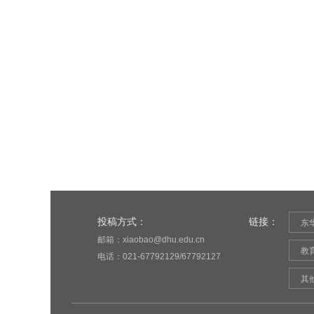
投稿方式：
链接：
东
邮箱：xiaobao@dhu.edu.cn
教
电话：021-67792129/67792127
其