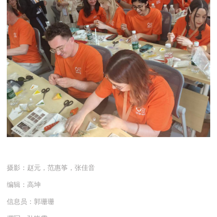
摄影：赵元，范惠筝，张佳音
编辑：高坤
信息员：郭珊珊