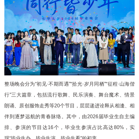
整场晚会分为“初见·不期而遇”“拾光·岁月同栖”“征程·山海偕
行”三大篇章，包括流行歌舞、民乐演奏、舞台魔术、情景
朗诵、原创服饰走秀等20个节目，层层递进诠释从相逢、相
伴到逐梦远航的青春脉络。其中，由2026届毕业生自主编
排、参演的节目达16个，毕业生参演占比高达80%，实
现“毕业生办、毕业生演、毕业生看”的初衷。