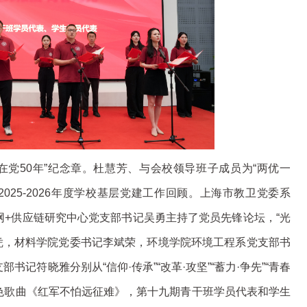
在党50年”纪念章。杜慧芳、与会校领导班子成员为“两优一
025-2026年度学校基层党建工作回顾。上海市教卫党委系
网+供应链研究中心党支部书记吴勇主持了党员先锋论坛，“光
洪凭，材料学院党委书记李斌荣，环境学院环境工程系党支部书
书记符晓雅分别从“信仰·传承”“改革·攻坚”“蓄力·争先”“青春
红色歌曲《红军不怕远征难》，第十九期青干班学员代表和学生