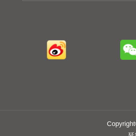
Copyri
延