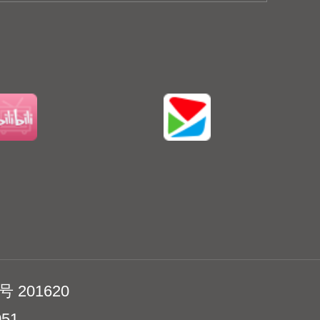
 201620
51