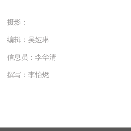
摄影：
编辑：吴娅琳
信息员：李华清
撰写：李怡燃