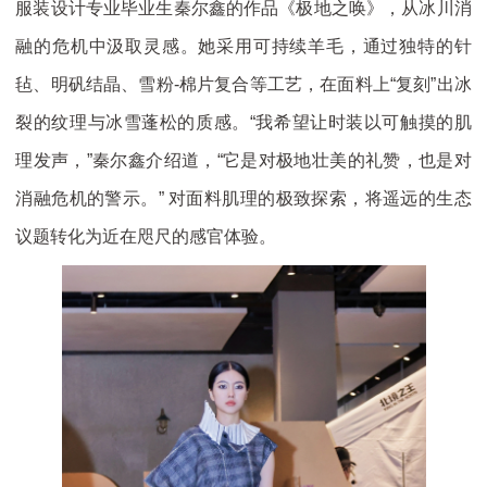
服装设计专业毕业生秦尔鑫的作品《极地之唤》，从冰川消
融的危机中汲取灵感。她采用可持续羊毛，通过独特的针
毡、明矾结晶、雪粉-棉片复合等工艺，在面料上“复刻”出冰
裂的纹理与冰雪蓬松的质感。“我希望让时装以可触摸的肌
理发声，”秦尔鑫介绍道，“它是对极地壮美的礼赞，也是对
消融危机的警示。” 对面料肌理的极致探索，将遥远的生态
议题转化为近在咫尺的感官体验。