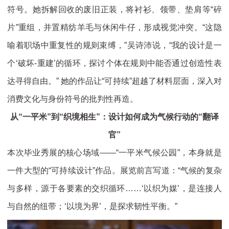
符号。她拆解回收的废旧正装，将衬衫、领带、垫肩等“碎
片”重组，并置精纺羊毛与休闲牛仔，形成视觉冲突。“这隐
喻着职场中重复性的规则束缚，”吴诗沛说，“我的设计是一
个‘破坏-重建’的循环，探讨个体在规则中能否通过创造性表
达寻得自由。” 她的作品让“可持续”超越了材料层面，深入对
消费文化与身份符号的批判性再造。
从“一平米”到“织境相生”：设计如何成为气候行动的“翻译
官”
本次毕业秀展的核心场域——“一平米气候公园”，本身就是
一件大型的“可持续设计”作品。展览前言写道：“气候的复杂
与多样，源于各要素的交织循环……‘以织为媒’，是连接人
与自然的纽带；‘以境为界’，是探求韧性平衡。”