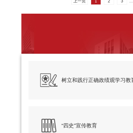
上一页
1
2
3
...
树立和践行正确政绩观学习教
“四史”宣传教育